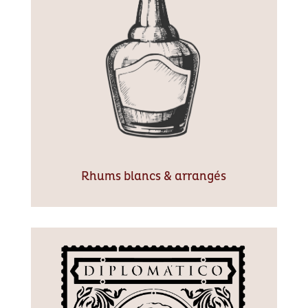
Rhums blancs & arrangés